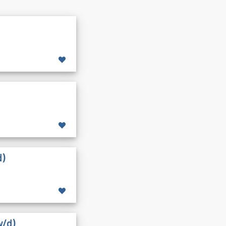
d)
w/d)