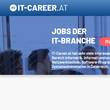
JOBS DER
IT-BRANCHE
M
IT-Career.at hat sehr viele interes
Bereich Informatik, Informationstec
Netzwerktechnik, Software-Progr
Systemadministation in Österreich.