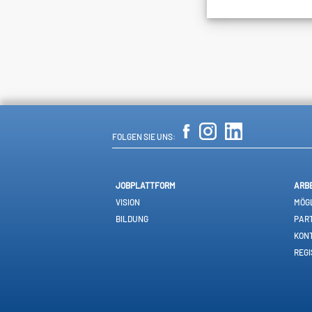
FOLGEN SIE UNS:
JOBPLATTFORM
ARB
VISION
MÖGL
BILDUNG
PAR
KON
REGI