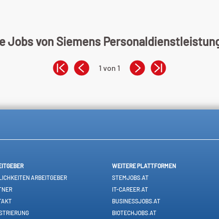
ne Jobs von Siemens Personaldienstleistu
1 von 1
EITGEBER
WEITERE PLATTFORMEN
ICHKEITEN ARBEITGEBER
STEMJOBS.AT
TNER
IT-CAREER.AT
TAKT
BUSINESSJOBS.AT
STRIERUNG
BIOTECHJOBS.AT