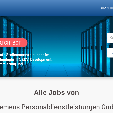
BRANCH
ATCH-BOT
sante Stellenauschreibungen im
hnologie (IT), EDV, Development,
ammierung und
Alle Jobs von
iemens Personaldienstleistungen Gm