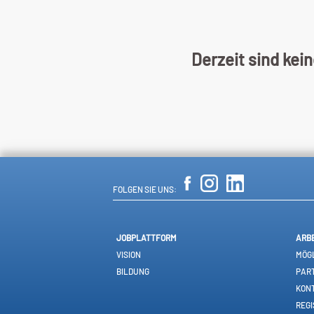
Derzeit sind kei
FOLGEN SIE UNS:
JOBPLATTFORM
ARB
VISION
MÖGL
BILDUNG
PAR
KON
REGI