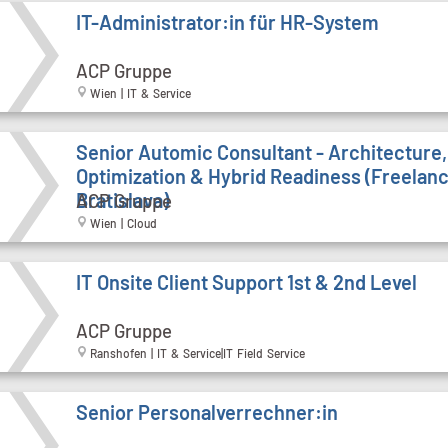
IT-Administrator:in für HR-System
ACP Gruppe
Wien | IT & Service
Senior Automic Consultant - Architecture,
Optimization & Hybrid Readiness (Freelanc
Bratislava)
ACP Gruppe
Wien | Cloud
IT Onsite Client Support 1st & 2nd Level
ACP Gruppe
Ranshofen | IT & Service|IT Field Service
Senior Personalverrechner:in