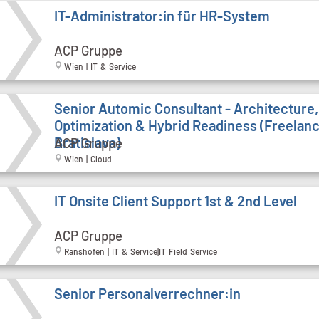
IT-Administrator:in für HR-System
ACP Gruppe
Wien | IT & Service
Senior Automic Consultant - Architecture,
Optimization & Hybrid Readiness (Freelanc
Bratislava)
ACP Gruppe
Wien | Cloud
IT Onsite Client Support 1st & 2nd Level
ACP Gruppe
Ranshofen | IT & Service|IT Field Service
Senior Personalverrechner:in