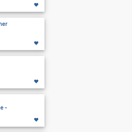
cher
e -