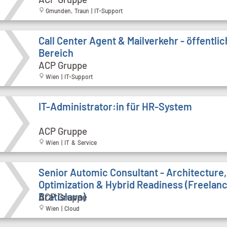
Gmunden, Traun | IT-Support
Call Cen­ter Agent & Mailverkehr - öffentli
Bereich
ACP Gruppe
Wien | IT-Support
IT-Administrator:in für HR-System
ACP Gruppe
Wien | IT & Service
Senior Automic Consultant - Architecture,
Optimization & Hybrid Readiness (Freelanc
Bratislava)
ACP Gruppe
Wien | Cloud