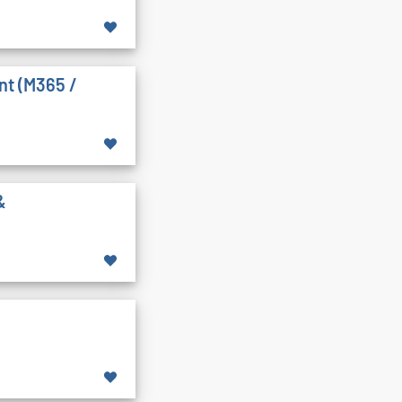
nt (M365 /
&