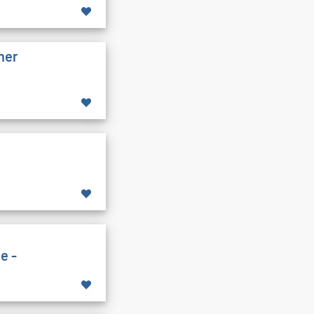
cher
e -