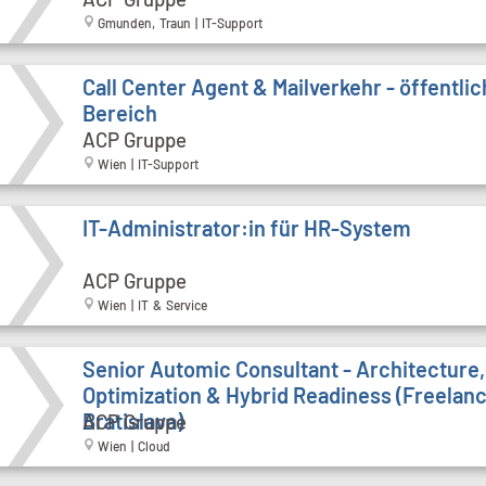
Gmunden, Traun | IT-Support
Call Cen­ter Agent & Mailverkehr - öffentli
Bereich
ACP Gruppe
Wien | IT-Support
IT-Administrator:in für HR-System
ACP Gruppe
Wien | IT & Service
Senior Automic Consultant - Architecture,
Optimization & Hybrid Readiness (Freelanc
Bratislava)
ACP Gruppe
Wien | Cloud