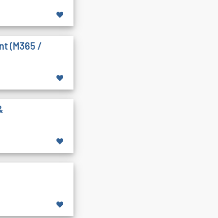
nt (M365 /
&