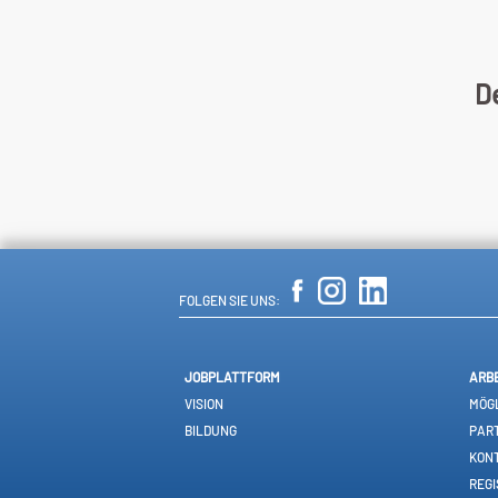
De
FOLGEN SIE UNS:
JOBPLATTFORM
ARB
VISION
MÖGL
BILDUNG
PAR
KON
REGI