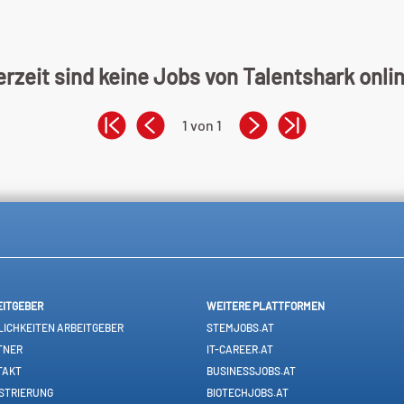
rzeit sind keine Jobs von Talentshark onli
1 von 1
EITGEBER
WEITERE PLATTFORMEN
ICHKEITEN ARBEITGEBER
STEMJOBS.AT
TNER
IT-CAREER.AT
TAKT
BUSINESSJOBS.AT
STRIERUNG
BIOTECHJOBS.AT