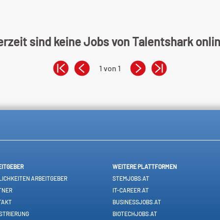
rzeit sind keine Jobs von Talentshark onli
1 von 1
EITGEBER
WEITERE PLATTFORMEN
ICHKEITEN ARBEITGEBER
STEMJOBS.AT
TNER
IT-CAREER.AT
TAKT
BUSINESSJOBS.AT
STRIERUNG
BIOTECHJOBS.AT