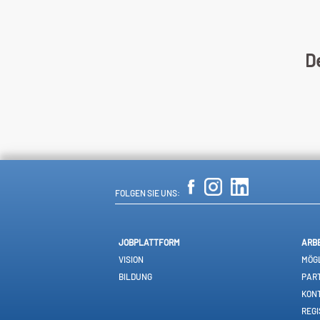
De
FOLGEN SIE UNS:
JOBPLATTFORM
ARB
VISION
MÖGL
BILDUNG
PAR
KON
REGI