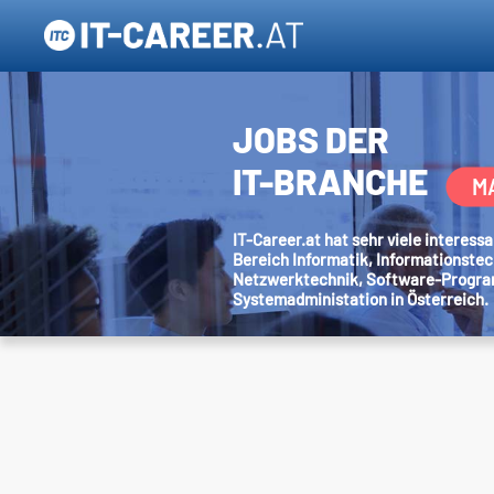
JOBS DER
IT-BRANCHE
M
IT-Career.at hat sehr viele interes
Bereich Informatik, Informationstec
Netzwerktechnik, Software-Progr
Systemadministation in Österreich.