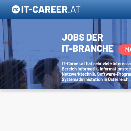
JOBS DER
IT-BRANCHE
M
IT-Career.at hat sehr viele interes
Bereich Informatik, Informationstec
Netzwerktechnik, Software-Progr
Systemadministation in Österreich.