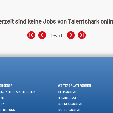
rzeit sind keine Jobs von Talentshark onli
1 von 1
EITGEBER
WEITERE PLATTFORMEN
ICHKEITEN ARBEITGEBER
STEMJOBS.AT
TNER
IT-CAREER.AT
TAKT
BUSINESSJOBS.AT
STRIERUNG
BIOTECHJOBS.AT