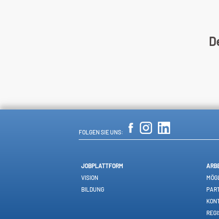
De
FOLGEN SIE UNS:
JOBPLATTFORM
ARB
VISION
MÖGL
BILDUNG
PAR
KON
REGI