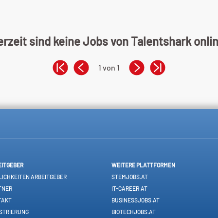
rzeit sind keine Jobs von Talentshark onli
1 von 1
EITGEBER
WEITERE PLATTFORMEN
ICHKEITEN ARBEITGEBER
STEMJOBS.AT
TNER
IT-CAREER.AT
TAKT
BUSINESSJOBS.AT
STRIERUNG
BIOTECHJOBS.AT