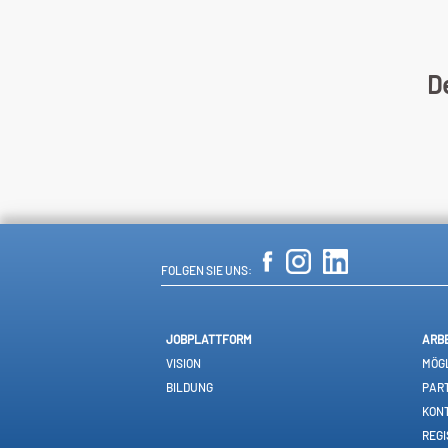
De
FOLGEN SIE UNS:
JOBPLATTFORM
ARB
VISION
MÖGL
BILDUNG
PAR
KON
REGI