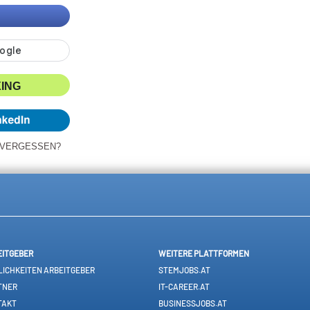
XING
 VERGESSEN?
EITGEBER
WEITERE PLATTFORMEN
ICHKEITEN ARBEITGEBER
STEMJOBS.AT
TNER
IT-CAREER.AT
TAKT
BUSINESSJOBS.AT