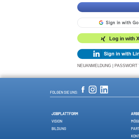
Log in with 
NEUANMELDUNG
|
PASSWORT
FOLGEN SIE UNS:
JOBPLATTFORM
ARB
VISION
MÖGL
BILDUNG
PAR
KON