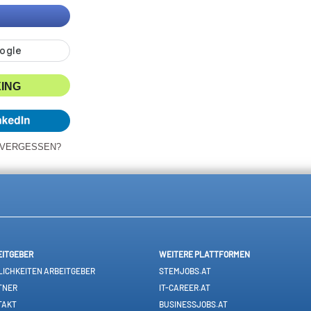
XING
 VERGESSEN?
EITGEBER
WEITERE PLATTFORMEN
ICHKEITEN ARBEITGEBER
STEMJOBS.AT
TNER
IT-CAREER.AT
TAKT
BUSINESSJOBS.AT