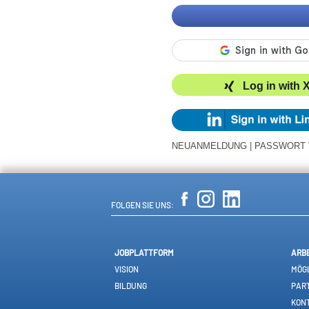
Log in with 
NEUANMELDUNG
|
PASSWORT
FOLGEN SIE UNS:
JOBPLATTFORM
ARB
VISION
MÖGL
BILDUNG
PAR
KON