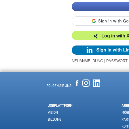
Log in with 
NEUANMELDUNG
|
PASSWORT
FOLGEN SIE UNS:
JOBPLATTFORM
ARB
VISION
MÖGL
BILDUNG
PAR
KON