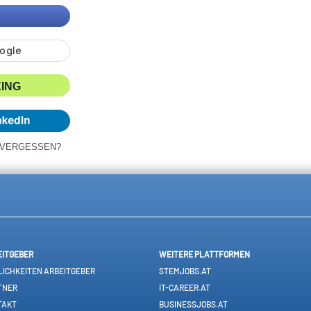
XING
 VERGESSEN?
EITGEBER
WEITERE PLATTFORMEN
ICHKEITEN ARBEITGEBER
STEMJOBS.AT
TNER
IT-CAREER.AT
TAKT
BUSINESSJOBS.AT