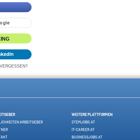
XING
 VERGESSEN?
EITGEBER
WEITERE PLATTFORMEN
ICHKEITEN ARBEITGEBER
STEMJOBS.AT
TNER
IT-CAREER.AT
TAKT
BUSINESSJOBS.AT