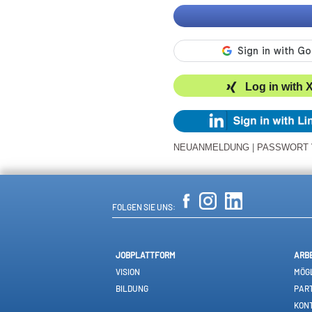
Log in with 
NEUANMELDUNG
|
PASSWORT
FOLGEN SIE UNS:
JOBPLATTFORM
ARB
VISION
MÖGL
BILDUNG
PAR
KON