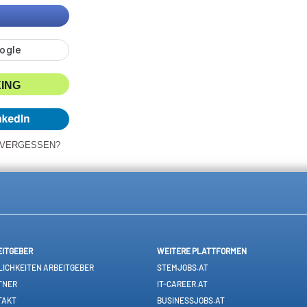
XING
 VERGESSEN?
EITGEBER
WEITERE PLATTFORMEN
ICHKEITEN ARBEITGEBER
STEMJOBS.AT
TNER
IT-CAREER.AT
TAKT
BUSINESSJOBS.AT