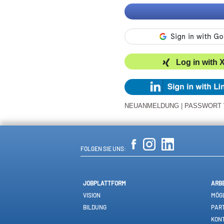
Log in with 
NEUANMELDUNG
|
PASSWORT
FOLGEN SIE UNS:
JOBPLATTFORM
ARB
VISION
MÖGL
BILDUNG
PAR
KON