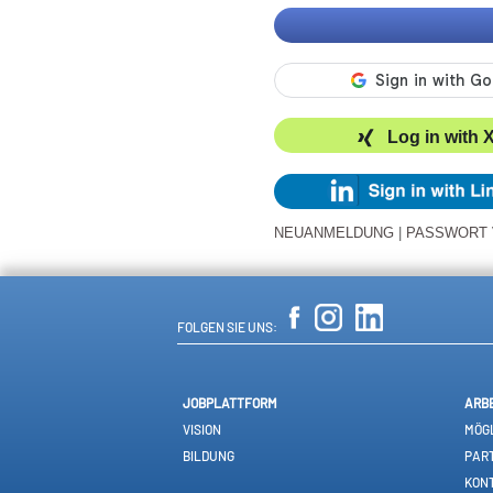
Log in with 
NEUANMELDUNG
|
PASSWORT
FOLGEN SIE UNS:
JOBPLATTFORM
ARB
VISION
MÖGL
BILDUNG
PAR
KON