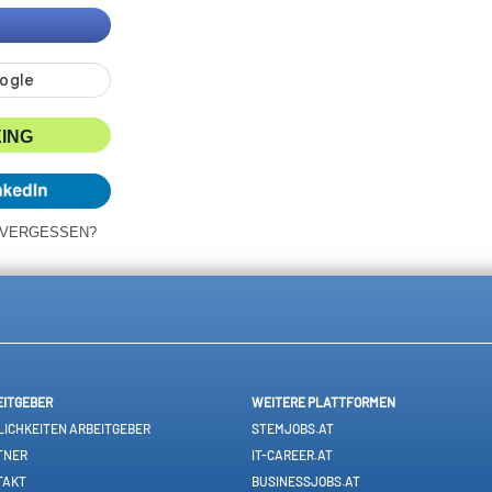
XING
 VERGESSEN?
EITGEBER
WEITERE PLATTFORMEN
ICHKEITEN ARBEITGEBER
STEMJOBS.AT
TNER
IT-CAREER.AT
TAKT
BUSINESSJOBS.AT