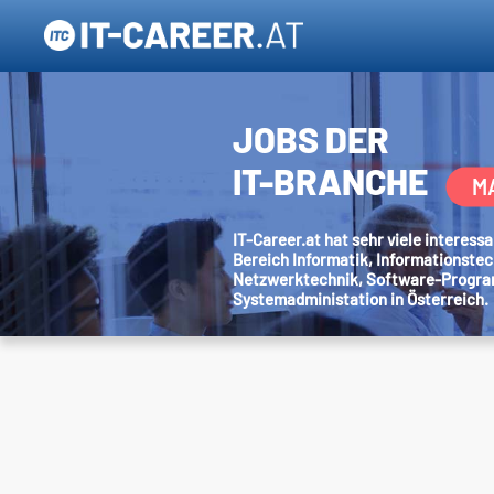
JOBS DER
IT-BRANCHE
M
IT-Career.at hat sehr viele interes
Bereich Informatik, Informationstec
Netzwerktechnik, Software-Progr
Systemadministation in Österreich.