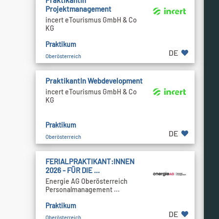
PraktikantIn
Projektmanagement
incert eTourismus GmbH & Co
KG
Praktikum
DE
Oberösterreich
PraktikantIn Webdevelopment
incert eTourismus GmbH & Co
KG
Praktikum
DE
Oberösterreich
FERIALPRAKTIKANT:INNEN
2026 - FÜR DIE ...
Energie AG Oberösterreich
Personalmanagement ...
Praktikum
DE
Oberösterreich