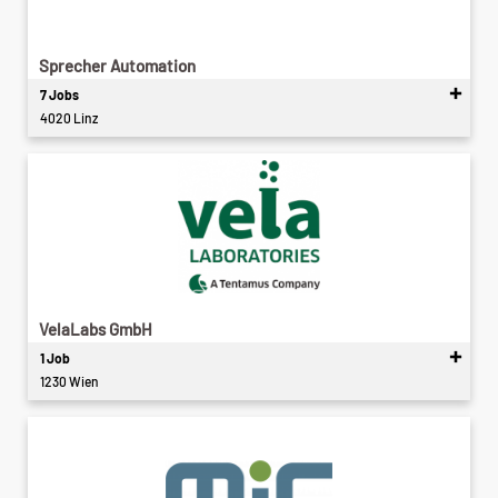
Sprecher Automation
7 Jobs
4020 Linz
VelaLabs GmbH
1 Job
1230 Wien