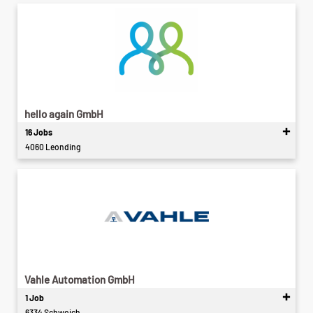
hello again GmbH
16 Jobs
4060 Leonding
Vahle Automation GmbH
1 Job
6334 Schwoich