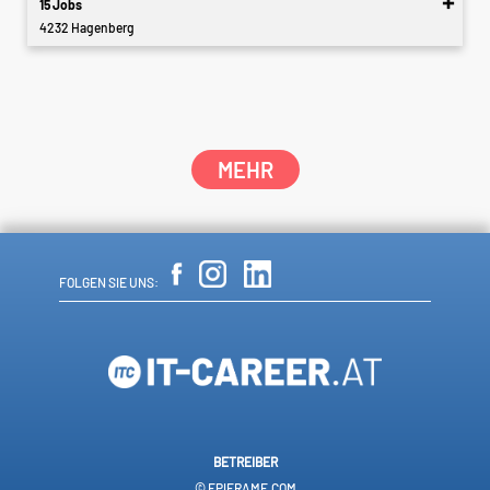
15 Jobs
4232 Hagenberg
MEHR
FOLGEN SIE UNS:
BETREIBER
© EPIFRAME.COM