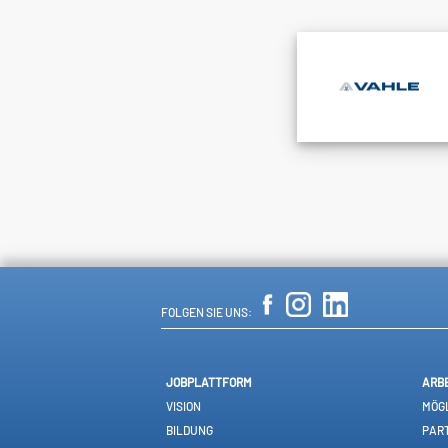
FOLGEN SIE UNS:
JOBPLATTFORM
ARB
VISION
MÖGL
BILDUNG
PAR