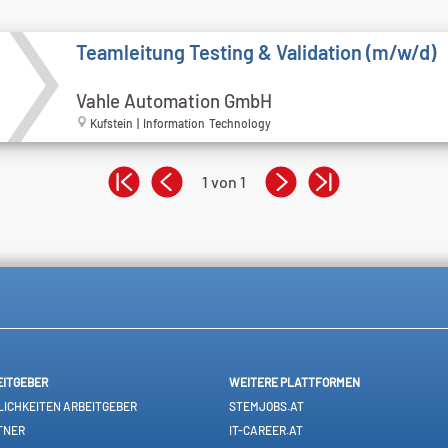
Teamleitung Testing & Validation (m/w/d)
Vahle Automation GmbH
Kufstein | Information Technology
1 von 1
EITGEBER
WEITERE PLATTFORMEN
ICHKEITEN ARBEITGEBER
STEMJOBS.AT
TNER
IT-CAREER.AT