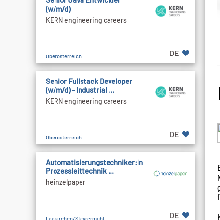
Senior Java Entwickler
(w/m/d)
KERN engineering careers
DE
Oberösterreich
Senior Fullstack Developer
(w/m/d) - Industrial ...
KERN engineering careers
DE
Oberösterreich
Automatisierungstechniker:in
Prozessleittechnik ...
heinzelpaper
DE
Laakirchen/Steyrermühl