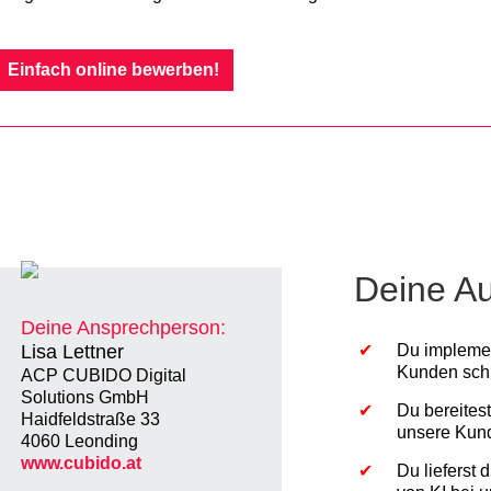
Einfach online bewerben!
Deine A
Deine Ansprechperson:
Lisa Lettner
Du implemen
Kunden schn
ACP CUBIDO Digital
Solutions GmbH
Du bereites
Haidfeldstraße 33
unsere Kund
4060 Leonding
www.cubido.at
Du lieferst