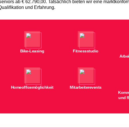
Seniors ab € 62.790,00. Tatsächlich bieten wir eine marktkonf
Qualifikation und Erfahrung.
Bike-Leasing
Fitnessstudio
Arbei
Homeofficemöglichkeit
Mitarbeiterevents
Kommu
und f