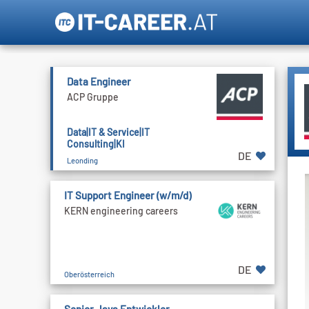
Data Engineer
ACP Gruppe
Data|IT & Service|IT
Consulting|KI
DE
Leonding
IT Support Engineer (w/m/d)
KERN engineering careers
DE
Oberösterreich