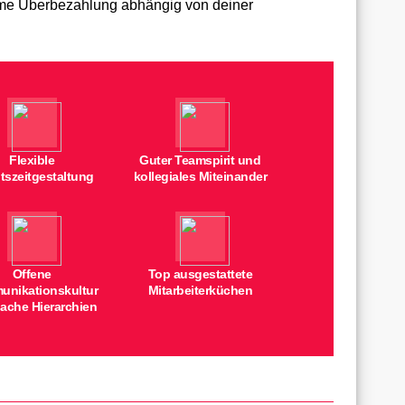
orme Überbezahlung abhängig von deiner
Flexible
Guter Teamspirit und
tszeitgestaltung
kollegiales Miteinander
Offene
Top ausgestattete
nikationskultur
Mitarbeiterküchen
lache Hierarchien