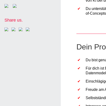
von KI bei 
Du unterstü
of-Concepts
Share us.
Dein Prof
Du bist gena
Für dich ist
Datenmodell
Einschlägig
Freude am A
Selbstständ