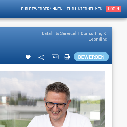
LOGIN
FÜR BEWERBER*INNEN
FÜR UNTERNEHMEN
Data|IT & Service|IT Consulting|KI
Leonding
BEWERBEN