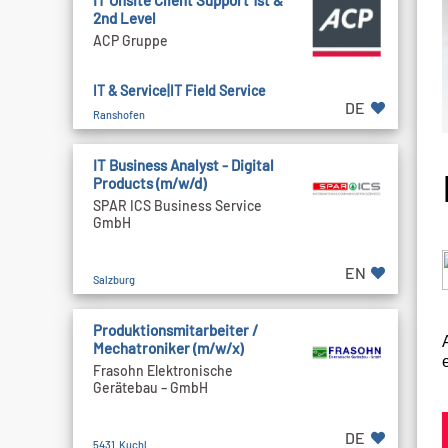
IT Onsite Client Support 1st &
2nd Level
ACP Gruppe
IT & Service|IT Field Service
DE
Ranshofen
IT Business Analyst - Digital
Products (m/w/d)
SPAR ICS Business Service
GmbH
EN
Salzburg
Produktionsmitarbeiter /
Mechatroniker (m/w/x)
Frasohn Elektronische
Gerätebau – GmbH
DE
5431 Kuchl