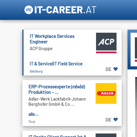
IT Workplace Services
Engineer
ACP Gruppe
IT & Service|IT Field Service
DE
Salzburg
ERP-Prozessexperte (m|w|d)
Produktion – ...
Adler-Werk Lackfabrik Johann
Berghofer GmbH & Co ...
alle...
DE
Tirol