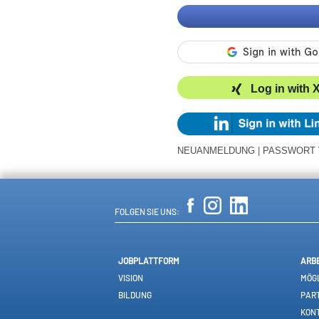
Log in with 
NEUANMELDUNG
|
PASSWORT
FOLGEN SIE UNS:
JOBPLATTFORM
ARB
VISION
MÖGL
BILDUNG
PAR
KON