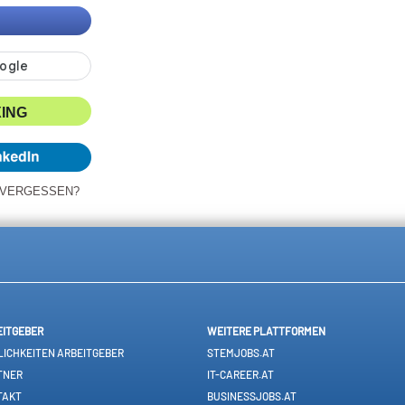
XING
 VERGESSEN?
EITGEBER
WEITERE PLATTFORMEN
ICHKEITEN ARBEITGEBER
STEMJOBS.AT
TNER
IT-CAREER.AT
TAKT
BUSINESSJOBS.AT