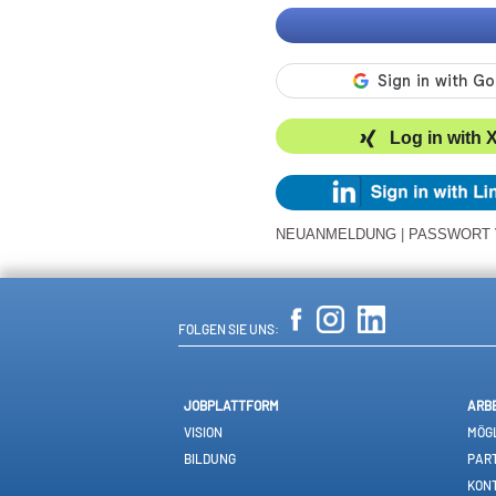
Log in with 
NEUANMELDUNG
|
PASSWORT
FOLGEN SIE UNS:
JOBPLATTFORM
ARB
VISION
MÖGL
BILDUNG
PAR
KON