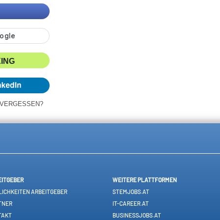
XING
 VERGESSEN?
EITGEBER
WEITERE PLATTFORMEN
ICHKEITEN ARBEITGEBER
STEMJOBS.AT
TNER
IT-CAREER.AT
TAKT
BUSINESSJOBS.AT