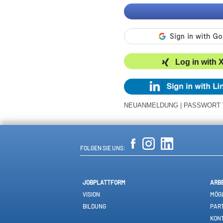
Log in with 
NEUANMELDUNG
|
PASSWORT
FOLGEN SIE UNS:
JOBPLATTFORM
ARB
VISION
MÖGL
BILDUNG
PAR
KON