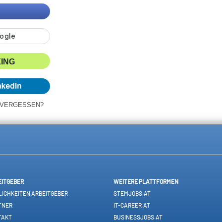
XING
 VERGESSEN?
EITGEBER
WEITERE PLATTFORMEN
ICHKEITEN ARBEITGEBER
STEMJOBS.AT
TNER
IT-CAREER.AT
TAKT
BUSINESSJOBS.AT