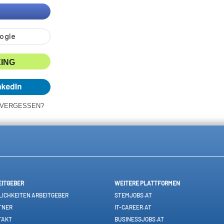
XING
 VERGESSEN?
EITGEBER
WEITERE PLATTFORMEN
ICHKEITEN ARBEITGEBER
STEMJOBS.AT
TNER
IT-CAREER.AT
TAKT
BUSINESSJOBS.AT