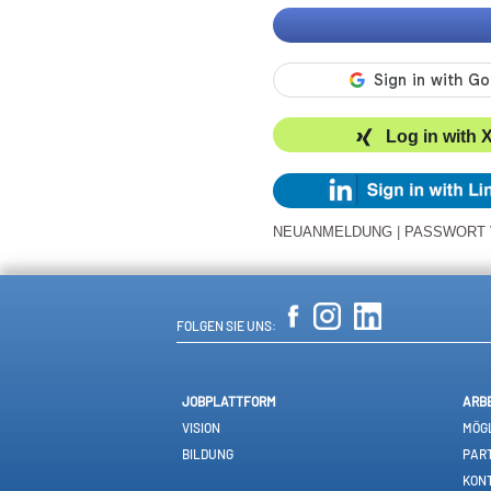
Log in with 
NEUANMELDUNG
|
PASSWORT
FOLGEN SIE UNS:
JOBPLATTFORM
ARB
VISION
MÖGL
BILDUNG
PAR
KON