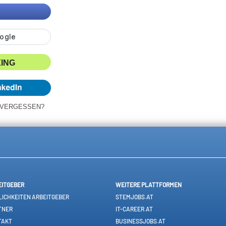
XING
 VERGESSEN?
EITGEBER
WEITERE PLATTFORMEN
ICHKEITEN ARBEITGEBER
STEMJOBS.AT
TNER
IT-CAREER.AT
TAKT
BUSINESSJOBS.AT