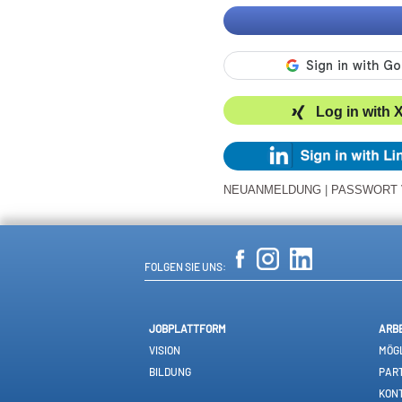
Log in with 
NEUANMELDUNG
|
PASSWORT
FOLGEN SIE UNS:
JOBPLATTFORM
ARB
VISION
MÖGL
BILDUNG
PAR
KON