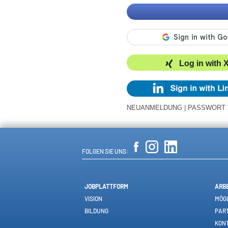
Log in with 
NEUANMELDUNG
|
PASSWORT
FOLGEN SIE UNS:
JOBPLATTFORM
ARB
VISION
MÖGL
BILDUNG
PAR
KON