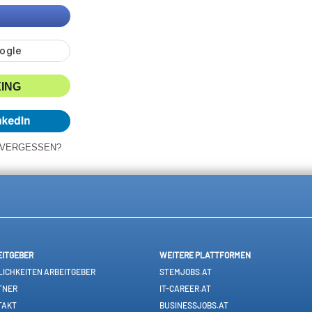
XING
 VERGESSEN?
EITGEBER
WEITERE PLATTFORMEN
ICHKEITEN ARBEITGEBER
STEMJOBS.AT
TNER
IT-CAREER.AT
TAKT
BUSINESSJOBS.AT