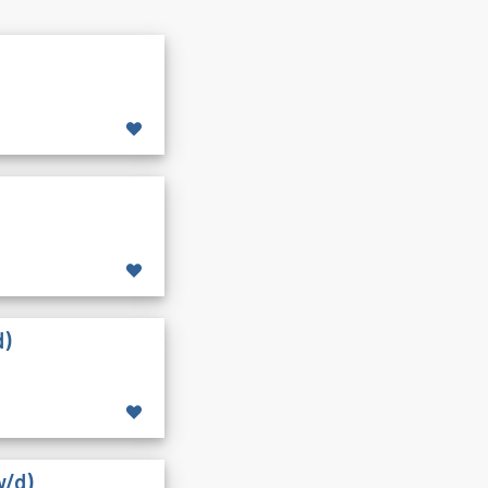
d)
w/d)