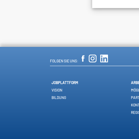
FOLGEN SIE UNS:
JOBPLATTFORM
ARB
VISION
MÖGL
BILDUNG
PAR
KON
REGI