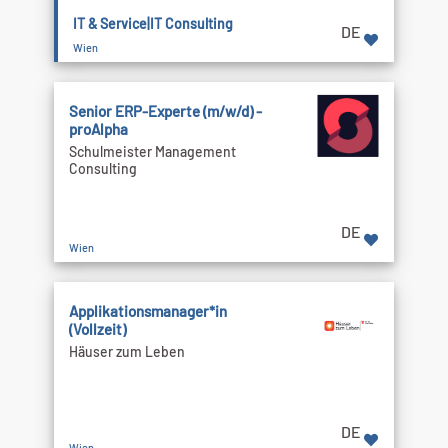
IT & Service|IT Consulting
DE
Wien
Senior ERP-Experte (m/w/d) -
proAlpha
Schulmeister Management
Consulting
DE
Wien
Applikationsmanager*in
(Vollzeit)
Häuser zum Leben
DE
Wien