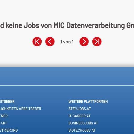
nd keine Jobs von MIC Datenverarbeitung G
1 von 1
EITGEBER
WEITERE PLATTFORMEN
ICHKEITEN ARBEITGEBER
STEMJOBS.AT
TNER
IT-CAREER.AT
TAKT
BUSINESSJOBS.AT
STRIERUNG
BIOTECHJOBS.AT