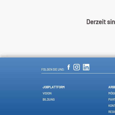
Derzeit si
FOLGEN SIE UNS:
JOBPLATTFORM
ARB
VISION
MÖGL
BILDUNG
PAR
KON
REGI